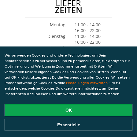
LIEFER
ZEITEN
Montag
11:00 - 14:00
16:00 - 22:00
Dienstag
11:00 - 14:00
16:00 - 22:00
Mittwoch
11:00 - 14:00
16:00 - 22:00
Wir verwenden Cookies und andere Technologien, um Dein
Donnerstag
11:00 - 14:00
Benutzererlebnis zu verbessern und zu personalisieren, für Analysen zur
16:00 - 22:00
Optimierung und Werbung in Zusammenarbeit mit Dritten. Wir
Freitag
11:00 - 14:00
verwenden unsere eigenen Cookies und Cookies von Dritten. Wenn Du
16:00 - 22:00
auf OK klickst, akzeptierst Du die Verwendung aller Cookies. Wir setzen
Samstag
15:00 - 22:00
immer notwendige Cookies. Wähle
Einstellungen verwalten
, um zu
Sonntag
15:00 - 22:00
entscheiden, welche Cookies Du akzeptieren möchtest, um Deine
Präferenzen anzupassen und um weitere Informationen zu finden.
OK
Essentielle